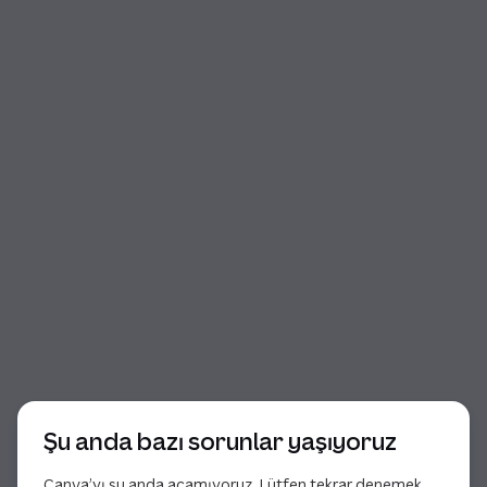
İletişim kutusu başlangıcı
Şu anda bazı sorunlar yaşıyoruz
Canva’yı şu anda açamıyoruz. Lütfen tekrar denemek